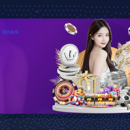
亿体育
· 体育观看更
球迷专属的数字主场。
千亿体育网页版
提供多终端支持
赛事推荐，让你随时随地畅享体育内容。
网页端入口
下载APP