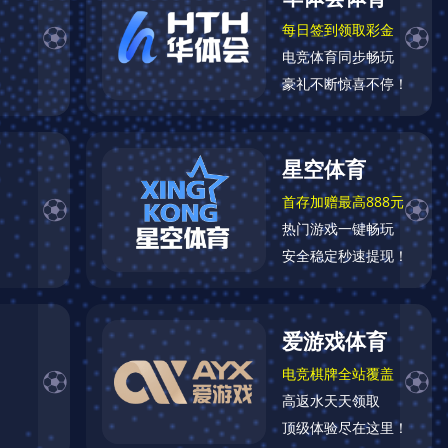
戴维继续出任中锋