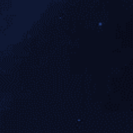
世…
史
金斯提出了一个引人注目的观点：如...