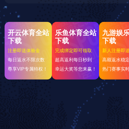
首页
体育快讯
正
本文将围绕“意天空预测萨索
首先对两队的整体实力和近
戴维的中锋职责。此外，还
未来的发展趋势，力求为读
1、球队整体实
尤文图斯作为意甲历史上最
了昔日的状态，在各条战线
水平，这为他们迎战萨索洛
反观萨索洛，虽然历史地位
甲中占有一席之地。本赛季
验自身实力的重要机会。