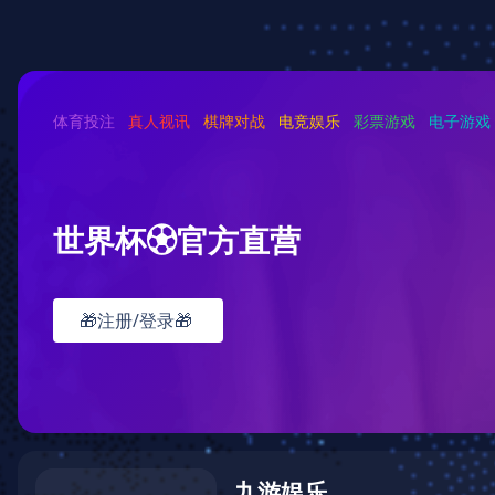
千
连接你的赛事视野，打造