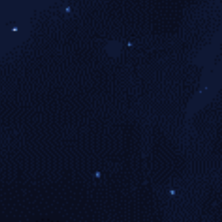
分享到：
上一篇
全明星球衣发布美国队红蓝两款
你可能感兴趣的内容
帕金斯称布伦森若夺冠将成为队
在近期的篮球讨论中，前NBA球员帕
2026-06-25