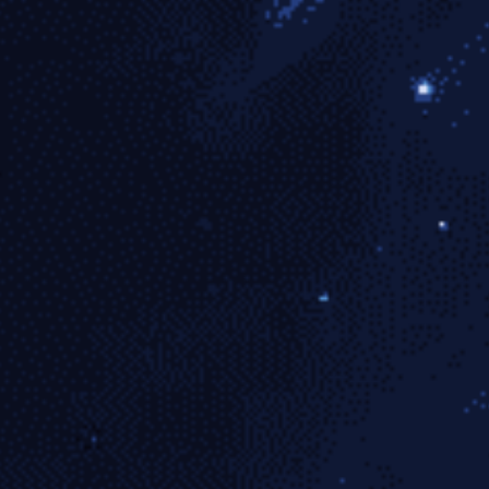
3、戴维出任中
戴维作为目前阵中的主力中
快速反击为主导风格的球队
力完成进攻，更重要的是能
值得注意的是，在最近几场
合。他与边路球员之间形成
色，有望成为决定胜负的重
从战术角度看，如果戴维能
否能帮助球队打破僵局，引
4、萨索洛应对
面对实力雄厚且状态回暖的
型防守，以减少给予丹尼尔