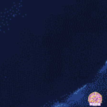
比赛来看，萨索洛若能够充分
大的潜力。他在前腰位置上的
和传球意识。通过他的调度，
手时，他可以利用自己的速度
为了增强中场控制力，提高球
接关系到尤文能否顺利拿下此