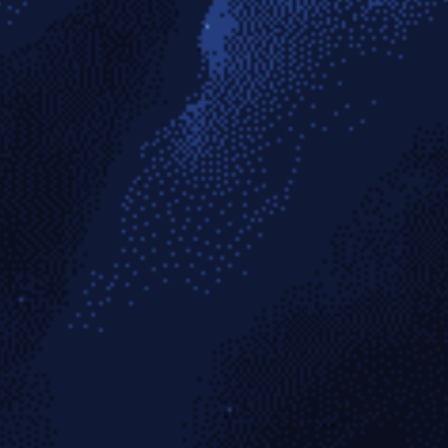
，是他们针对大牌球队的一种常规思路。
洛需要考虑如何抑制米雷蒂与戴维组合带来的威胁。如果能提前
就要求后卫线要具备良好的沟通协调能力，以及及时协作应变能
降到最低。
不仅是一次挑战，更是提升自我价值的一次机会。如果能够充分
色。
洛对尤文首发阵容，米雷蒂担任前腰戴维继续出任中锋”的布局
，但足球世界瞬息万变，小概率事件随时可能发生。而只要每名
事都将成为两队本赛季的重要里程碑。不仅仅是在积分榜上的追
带来深远影响，让我们共同期待这场精彩纷呈之战！