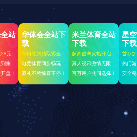
文
洛对尤文首发阵容，米雷蒂担任前腰，戴维继续出任中锋”这一
期表现进行比较，其次重点分析尤文图斯在此次比赛中的战术安
将探讨萨索洛的应对策略以及这场比赛可能影响的联赛走势。最
者呈现一幅详尽而生动的足球战术画卷。
力与近期表现
成功的俱乐部之一，本赛季依旧保持着强劲的竞争力。球队在教
上都展现出了不俗的表现。根据统计数据，尤文目前在联赛中排
提供了信心保障。
相对较弱，但近年来却逐步崛起。他们凭借灵活多变的战术体系
，他们也在不断寻求突破，希望能够在面对强敌时有所斩获。这