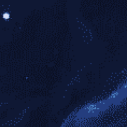
锋战略分析
锋，其身高和力量结合起来，使得他在争顶和身体对抗方面具有
交手时，中锋必须具备把握机会和支点作用，这正是戴维所擅长
够吸引防守，为后续跑动插上的队友创造空间。
比赛中，戴维展现出了越来越成熟的战术意识，不再单纯依赖个
了良好的默契，多次通过有效传递撕开对方防线。因此，他将在
要因素之一。
够继续保持良好状态，并充分发挥其特点，那么对于萨索洛而言
领尤文走向胜利，将拭目以待。
策略及预期
尤文图斯，萨索洛必须制定出合理有效的应对策略，以提升自身
及其他核心球员太多空间。同时，通过快速反击寻找机会，是他