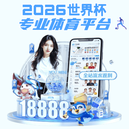
注册入口
隐私政策
一、引言
千亿体育平台为用户提供便捷、实时的体育赛事内容，在保障服
务体验的同时，我们高度重视个人隐私保护。
二、信息收集范围
我们可能收集以下信息：