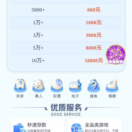
七、未成年人保护
我们不会面向 14 周岁以下用户提供注册服务。如发现未成年人
信息，我们将及时删除。如您是监护人可与我们联系处理。
八、隐私政策的更新
当本政策有重大调整时，我们将通过平台公告、推送等方式提前
告知。
九、联系我们
如有任何隐私相关的问题，请发送邮件至：
support@christinabiggs.com