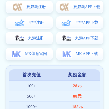
与第三方技术支持商（如推送、云服务）合作时
法律法规要求或监管部门依法调取
五、信息保护措施
平台采用多重防护机制确保千亿体育-千亿qianyi(中国)服务中您
的数据安全，包括但不限于：
HTTPS 加密传输
权限分级与访问控制
系统审计与异常行为识别
六、用户权利
您拥有以下数据权利：
访问、更正、删除个人信息
申请注销账户或停止使用服务
关闭授权功能如位置服务或通知